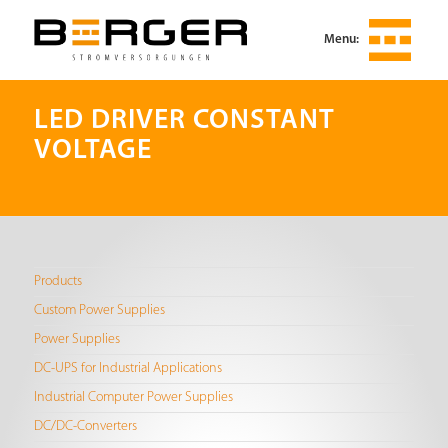
Menu:
LED DRIVER CONSTANT
VOLTAGE
Products
Custom Power Supplies
Power Supplies
DC-UPS for Industrial Applications
Industrial Computer Power Supplies
DC/DC-Converters