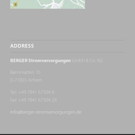
ADDRESS
BERGER Stromversorgungen
GmbH & Co. KG
Bannmatten 10
D-77855 Achern
Tel.: +49 7841 67304-0
Fax: +49 7841 67304-29
info@berger-stromversorgungen.de