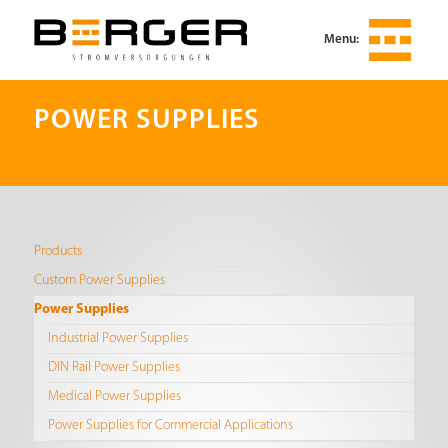
Menu:
POWER SUPPLIES
Products
Custom Power Supplies
Power Supplies
Industrial Power Supplies
DIN Rail Power Supplies
Medical Power Supplies
Power Supplies for Commercial Applications