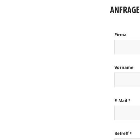
ANFRAGE
Bitte lasse dies
Firma
Vorname
E-Mail *
Betreff *