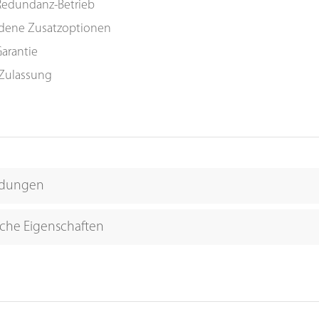
/Redundanz-Betrieb
edene Zusatzoptionen
Garantie
 Zulassung
dungen
che Eigenschaften