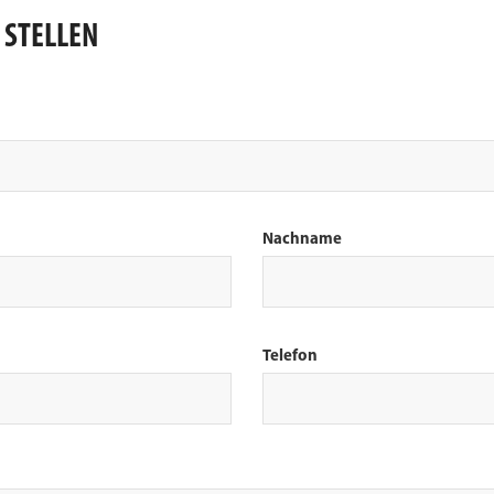
 STELLEN
es Feld leer.
Nachname
Telefon