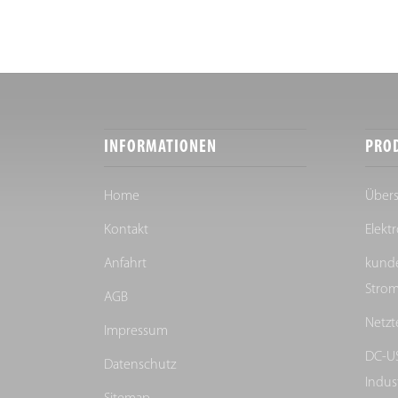
INFORMATIONEN
PRO
Home
Übers
Kontakt
Elekt
Anfahrt
kunde
Strom
AGB
Netzt
Impressum
DC-US
Datenschutz
Indu