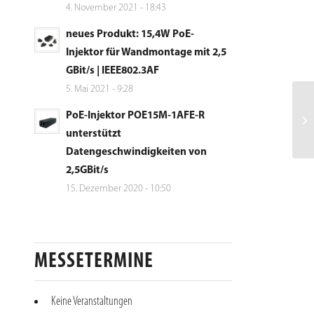
4. November 2021 - 18:43
neues Produkt: 15,4W PoE-
Injektor für Wandmontage mit 2,5
GBit/s | IEEE802.3AF
5. Mai 2021 - 9:28
PoE-Injektor POE15M-1AFE-R
unterstützt
Datengeschwindigkeiten von
2,5GBit/s
15. Dezember 2020 - 10:50
MESSETERMINE
Keine Veranstaltungen