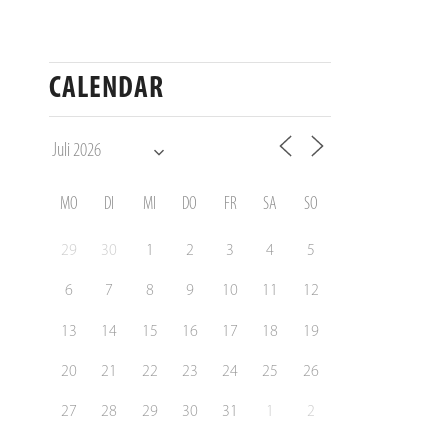
CALENDAR
MO
DI
MI
DO
FR
SA
SO
29
30
1
2
3
4
5
6
7
8
9
10
11
12
13
14
15
16
17
18
19
20
21
22
23
24
25
26
27
28
29
30
31
1
2