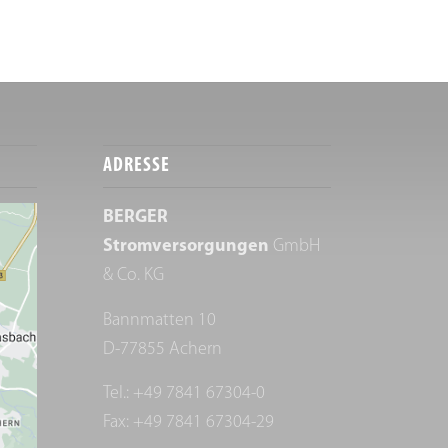
ADRESSE
BERGER
Stromversorgungen
GmbH
& Co. KG
Bannmatten 10
D-77855 Achern
Tel.: +49 7841 67304-0
Fax: +49 7841 67304-29