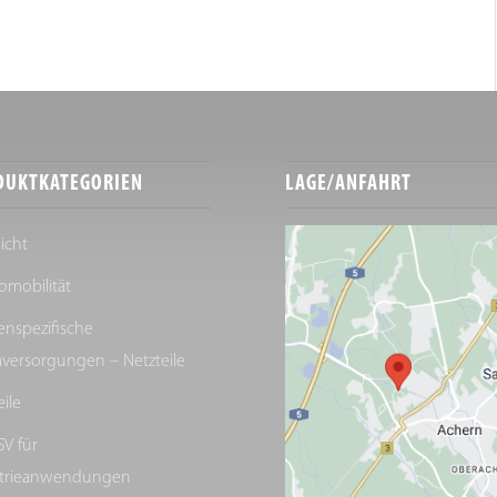
DUKTKATEGORIEN
LAGE/ANFAHRT
icht
romobilität
nspezifische
versorgungen – Netzteile
eile
V für
strieanwendungen