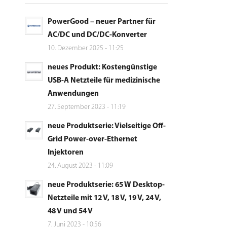
PowerGood – neuer Partner für
AC/DC und DC/DC-Konverter
10. Dezember 2025 - 11:25
neues Produkt: Kostengünstige
USB-A Netzteile für medizinische
Anwendungen
27. September 2023 - 11:19
neue Produktserie: Vielseitige Off-
Grid Power-over-Ethernet
Injektoren
24. August 2023 - 11:09
neue Produktserie: 65 W Desktop-
Netzteile mit 12 V, 18 V, 19 V, 24 V,
48 V und 54 V
7. Juni 2023 - 10:56