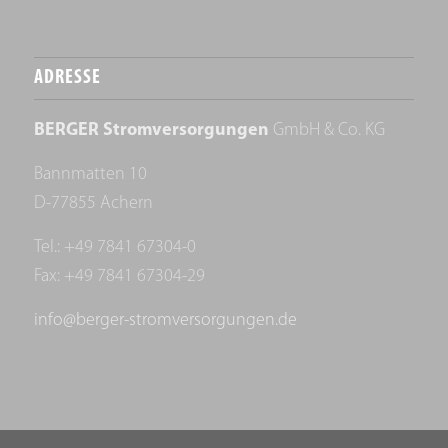
ADRESSE
BERGER Stromversorgungen
GmbH & Co. KG
Bannmatten 10
D-77855 Achern
Tel.: +49 7841 67304-0
Fax: +49 7841 67304-29
info@berger-stromversorgungen.de